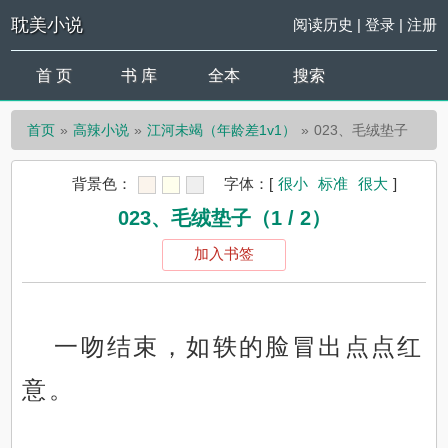
耽美小说
阅读历史
|
登录
|
注册
首 页
书 库
全本
搜索
首页
高辣小说
江河未竭（年龄差1v1）
023、毛绒垫子
背景色：
字体：
[
很小
标准
很大
]
023、毛绒垫子（1 / 2）
加入书签
一吻结束，如轶的脸冒出点点红
意。