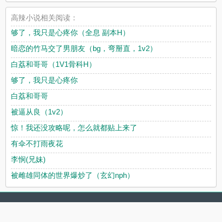
高辣小说相关阅读：
够了，我只是心疼你（全息 副本H）
暗恋的竹马交了男朋友（bg，弯掰直，1v2）
白荔和哥哥（1V1骨科H）
够了，我只是心疼你
白荔和哥哥
被逼从良（1v2）
惊！我还没攻略呢，怎么就都贴上来了
有伞不打雨夜花
李悯(兄妹)
被雌雄同体的世界爆炒了（玄幻nph）