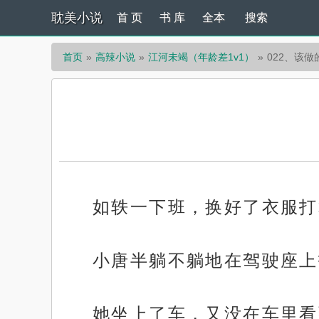
耽美小说
首 页
书 库
全本
搜索
首页
高辣小说
江河未竭（年龄差1v1）
022、该
如轶一下班，换好了衣服打
小唐半躺不躺地在驾驶座上
她坐上了车，又没在车里看