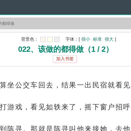
做的都得做
背景色：
字体：
[
很小
标准
很大
]
022、该做的都得做（1 / 2）
加入书签
算坐公交车回去，结果一出民宿就看见
打游戏，看见如轶来了，摇下窗户招呼
到陈寻。那就是陈寻叫他来接她，去他