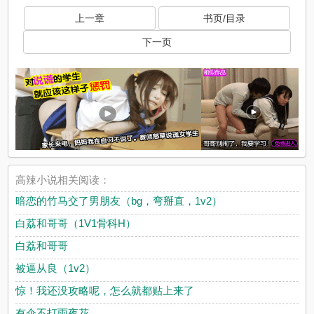
上一章
书页/目录
下一页
高辣小说相关阅读：
暗恋的竹马交了男朋友（bg，弯掰直，1v2）
白荔和哥哥（1V1骨科H）
白荔和哥哥
被逼从良（1v2）
惊！我还没攻略呢，怎么就都贴上来了
有伞不打雨夜花