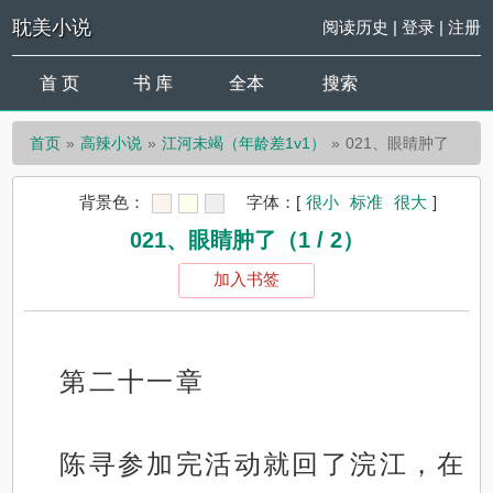
耽美小说
阅读历史
|
登录
|
注册
首 页
书 库
全本
搜索
首页
高辣小说
江河未竭（年龄差1v1）
021、眼睛肿了
背景色：
字体：
[
很小
标准
很大
]
021、眼睛肿了（1 / 2）
加入书签
第二十一章
陈寻参加完活动就回了浣江，在