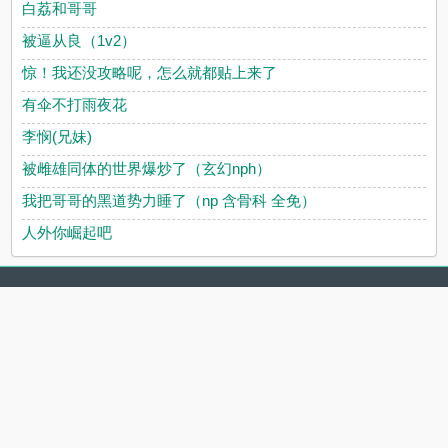
白荔和哥哥
被逼从良（1v2）
惊！我还没攻略呢，怎么就都贴上来了
有伞不打雨夜花
李悯(兄妹)
被雌雄同体的世界爆炒了（玄幻nph）
我把哥哥的黑道势力睡了（np 含骨科 全免）
人外你崛起吧