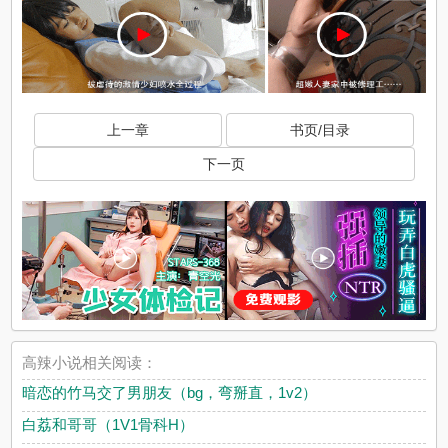
上一章
书页/目录
下一页
高辣小说相关阅读：
暗恋的竹马交了男朋友（bg，弯掰直，1v2）
白荔和哥哥（1V1骨科H）