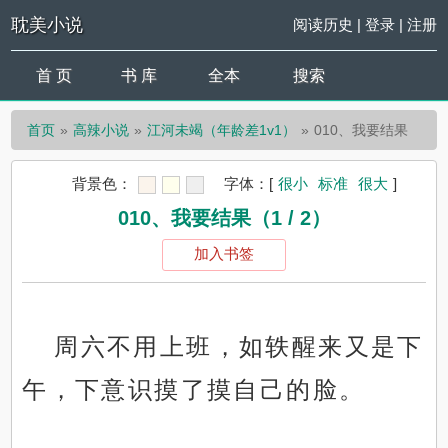
耽美小说
阅读历史
|
登录
|
注册
首 页
书 库
全本
搜索
首页
高辣小说
江河未竭（年龄差1v1）
010、我要结果
背景色：
字体：
[
很小
标准
很大
]
010、我要结果（1 / 2）
加入书签
周六不用上班，如轶醒来又是下
午，下意识摸了摸自己的脸。