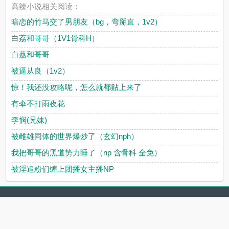
高辣小说相关阅读：
暗恋的竹马交了男朋友（bg，弯掰直，1v2）
白荔和哥哥（1V1骨科H）
白荔和哥哥
被逼从良（1v2）
惊！我还没攻略呢，怎么就都贴上来了
有伞不打雨夜花
李悯(兄妹)
被雌雄同体的世界爆炒了（玄幻nph）
我把哥哥的黑道势力睡了（np 含骨科 全免）
被淫追粉们缠上团播女主播NP