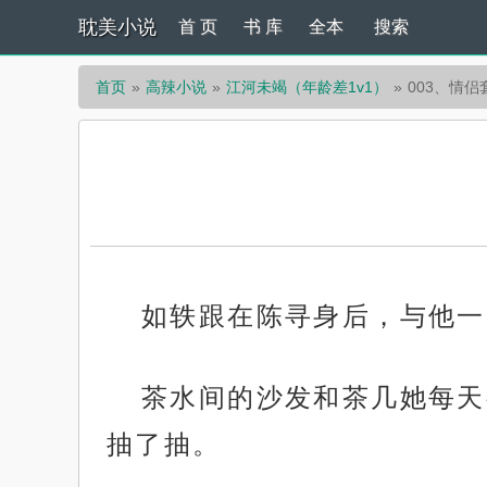
耽美小说
首 页
书 库
全本
搜索
首页
高辣小说
江河未竭（年龄差1v1）
003、情侣
如轶跟在陈寻身后，与他一
茶水间的沙发和茶几她每天
抽了抽。