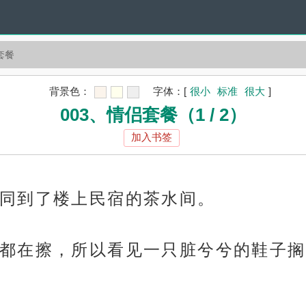
套餐
背景色：
字体：
[
很小
标准
很大
]
003、情侣套餐（1 / 2）
加入书签
同到了楼上民宿的茶水间。
都在擦，所以看见一只脏兮兮的鞋子搁