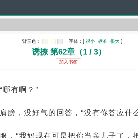
背景色：
字体：
[
很小
标准
很大
]
诱撩 第62章（1 / 3）
加入书签
“哪有啊？”
肩膀，没好气的回答，“没有你答应什么
服，“我妈现在可是把你当亲儿子了，