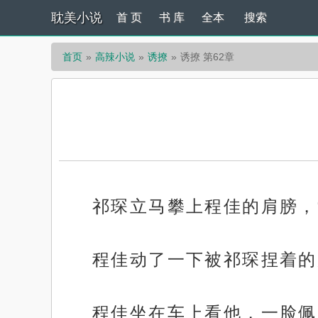
耽美小说
首 页
书 库
全本
搜索
首页
高辣小说
诱撩
诱撩 第62章
祁琛立马攀上程佳的肩膀，
程佳动了一下被祁琛捏着的
程佳坐在车上看他，一脸佩