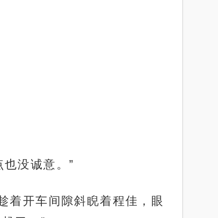
也没诚意。”
琛趁着开车间隙斜睨着程佳，眼