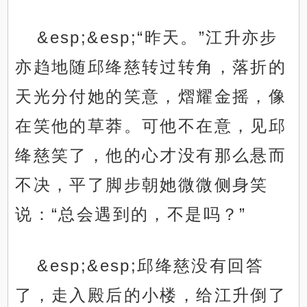
&esp;&esp;“昨天。”江升亦步
亦趋地随邱绛慈转过转角，落折的
天光分付她的笑意，熠耀金摇，像
在笑他的草莽。可他不在意，见邱
绛慈笑了，他的心才没有那么悬而
不决，平了脚步朝她微微侧身笑
说：“总会遇到的，不是吗？”
&esp;&esp;邱绛慈没有回答
了，走入殿后的小楼，给江升倒了