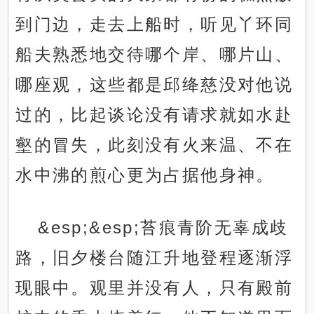
到门边，走去上船时，听见丫环同
船夫熟悉地交待哪个岸、哪片山、
哪座观，这些都是邱绛慈没对他说
过的，比起谈论没有请求就如水赴
壑的冒失，此刻没有火来温、不在
水中沸的煎心更为占据他身神。
&esp;&esp;苔痕青阶无辜成歧
路，旧夕楼台随江升地登程逐渐浮
现眼中。观里并没有人，只有殿前