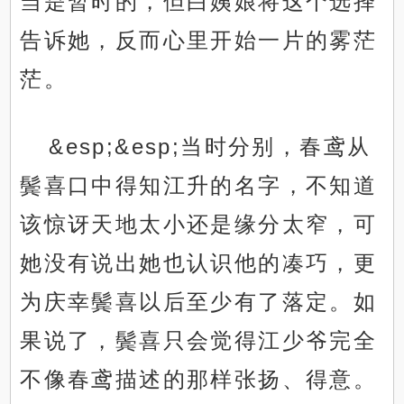
当是暂时的，但白姨娘将这个选择
告诉她，反而心里开始一片的雾茫
茫。
&esp;&esp;当时分别，春鸢从
鬓喜口中得知江升的名字，不知道
该惊讶天地太小还是缘分太窄，可
她没有说出她也认识他的凑巧，更
为庆幸鬓喜以后至少有了落定。如
果说了，鬓喜只会觉得江少爷完全
不像春鸢描述的那样张扬、得意。