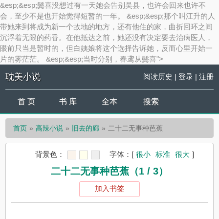
&esp;&esp;鬓喜没想过有一天她会告别吴县，也许会回来也许不
会，至少不是也开始觉得短暂的一年。 &esp;&esp;那个叫江升的人
带她来到将成为新一个故地的地方，还有他住的家，曲折回环之间
沉浮着无限的药香。在他抵达之前，她还没有决定要去治病医人，
眼前只当是暂时的，但白姨娘将这个选择告诉她，反而心里开始一
片的雾茫茫。 &esp;&esp;当时分别，春鸢从鬓喜">
耽美小说
阅读历史
|
登录
|
注册
首 页
书 库
全本
搜索
首页
高辣小说
旧去的廊
二十二无事种芭蕉
背景色：
字体：
[
很小
标准
很大
]
二十二无事种芭蕉（1 / 3）
加入书签