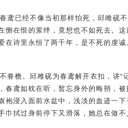
春鸢已经不像当初那样怕死，邱雎砚不
在恻在恨的萦绊，竟想也不如死去。这
爱在诗里永恒了两千年，是不死的虔诚
不眷檐。邱雎砚为春鸢解开衣扣，讲“
，春鸢如枕在听，暂忘身外的晦朔，被
旗袍浸入面前水盆中，浅淡的血迹一下
手巾拭过身前停下又滑落，她总在做不