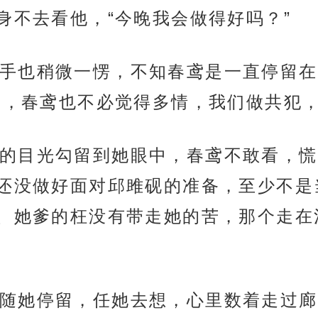
身不去看他，“今晚我会做得好吗？”
手也稍微一愣，不知春鸢是一直停留在
个，春鸢也不必觉得多情，我们做共犯，
的目光勾留到她眼中，春鸢不敢看，慌
还没做好面对邱雎砚的准备，至少不是
、她爹的枉没有带走她的苦，那个走在
随她停留，任她去想，心里数着走过廊