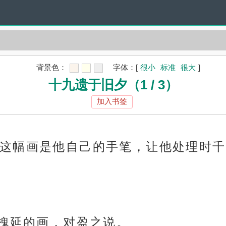
背景色：
字体：
[
很小
标准
很大
]
十九遗于旧夕（1 / 3）
加入书签
这幅画是他自己的手笔，让他处理时千
陈槐延的画，对盈之说。