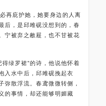
必再庇护她，她要身边的人离
最后，是邱雎砚没想到的，春
。宁被弃之敝屣，也不甘被花
记得绿罗裙”的诗，他说他怀着
抱入水中后，邱雎砚挽起衣
子弥散浮流。春鸢微微转侧，
义的事情，却还能够明媚藏