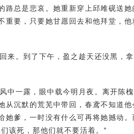
的路总是悲哀。她重新穿上邱雎砚送她
不重要，只要她甘愿回去和他拜堂，他
回来。到了下午，盈之趁天还没黑，拿
风中一露，眼中载今明月夜。离开陈槐
她从沉默的荒芜中带回，春鸢不知道他
给她爹，一时没有什么可再将她撼动。
他们该死，那他们就不要活着。”