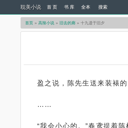
耽美小说
首 页
书 库
全本
搜索
首页
高辣小说
旧去的廊
十九遗于旧夕
盈之说，陈先生送来装裱的
……
“我会小心的。”春鸢提着