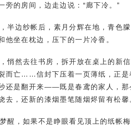
一旁的房间，边走边说：“廊下冷。”
，半边纱帐后，素月分辉在地，青色朦
和他坐在枕边，压下的一片冷香。
，悄然去往书房，拆开放在桌上的新信
裂而亡……信封下压着一页薄纸，正是
秒还是翻开来——既是春鸢的家人，那
烧去，还新的漆烟墨笔随烟烬留有松馨
梦醒，如果不是睁眼看见顶上的纸帐梅