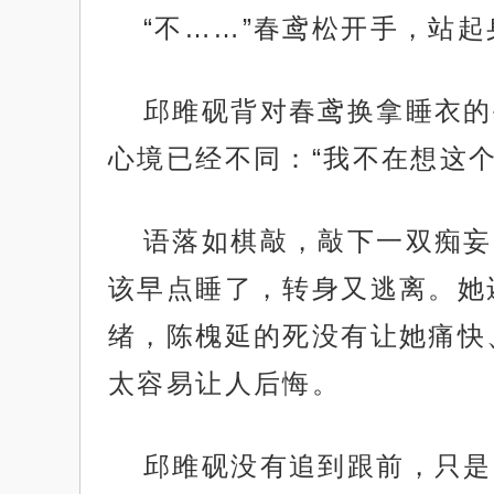
“不……”春鸢松开手，站起
邱雎砚背对春鸢换拿睡衣的
心境已经不同：“我不在想这
语落如棋敲，敲下一双痴妄
该早点睡了，转身又逃离。她
绪，陈槐延的死没有让她痛快
太容易让人后悔。
邱雎砚没有追到跟前，只是