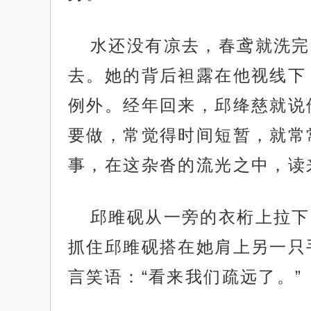
水还没有凉去，春鸢就洗完
去。她的背后袒露在他视线下
例外。经年回来，邱绛慈就说
要做，常觉得时间短暂，就常
事，在这杂沓的流光之中，读
邱雎砚从一旁的衣桁上拉下
抓住邱雎砚搭在她肩上另一只
言笑语：“看来我们疏远了。”