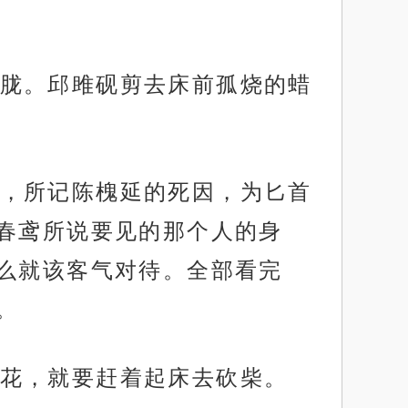
胧。邱雎砚剪去床前孤烧的蜡
，所记陈槐延的死因，为匕首
春鸢所说要见的那个人的身
么就该客气对待。全部看完
。
花，就要赶着起床去砍柴。