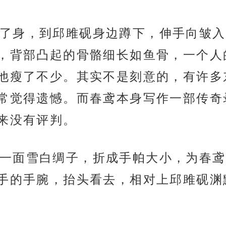
了身，到邱雎砚身边蹲下，伸手向皱入
，背部凸起的骨骼细长如鱼骨，一个人
他瘦了不少。其实不是刻意的，有许多
常觉得遗憾。而春鸢本身写作一部传奇
来没有评判。
一面雪白绸子，折成手帕大小，为春鸢
手的手腕，抬头看去，相对上邱雎砚渊