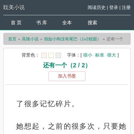
耽美小说
阅读历史
|
登录
|
注册
首 页
书 库
全本
搜索
首页
高辣小说
假如小狗没有尾巴（1v2校园）
还有一个
背景色：
字体：
[
很小
标准
很大
]
还有一个（2 / 2）
加入书签
了很多记忆碎片。
她想起，之前的很多次，只要她