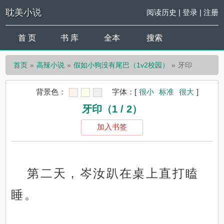
耽美小说
阅读历史
|
登录
|
注册
首 页
书 库
全本
搜索
首页
高辣小说
假如小狗没有尾巴（1v2校园）
牙印
背景色：
字体：
[
很小
标准
很大
]
牙印（1 / 2）
加入书签
第二天，岑汝趴在桌上直打瞌
睡。