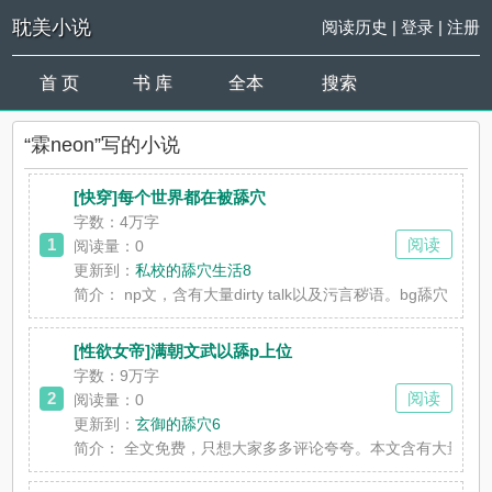
耽美小说
阅读历史
|
登录
|
注册
首 页
书 库
全本
搜索
“霖neon”写的小说
[快穿]每个世界都在被舔穴
字数：4万字
1
阅读
阅读量：0
更新到：
私校的舔穴生活8
简介：
np文，含有大量dirty talk以及污言秽语。
[性欲女帝]满朝文武以舔p上位
字数：9万字
2
阅读
阅读量：0
更新到：
玄御的舔穴6
简介：
全文免费，只想大家多多评论夸夸。本文含有大量低俗