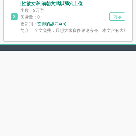
[性欲女帝]满朝文武以舔穴上位
字数：9万字
3
阅读
阅读量：0
更新到：
玄御的舔穴4(h)
简介：
全文免费，只想大家多多评论夸夸。本文含有大量低俗