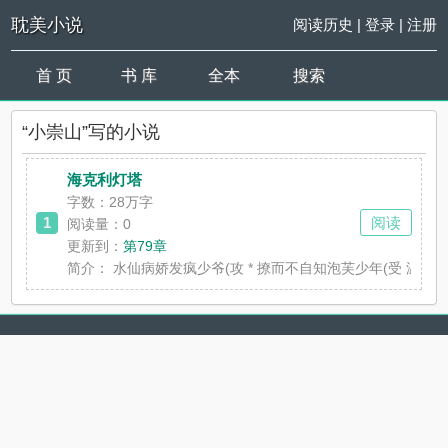
耽美小说
阅读历史
|
登录
|
注册
首 页
书 库
全本
搜索
“小崇山”写的小说
海克利灯塔
字数：28万字
1
阅读
阅读量：0
更新到：
第79章
简介：
水仙病娇发疯少爷(攻 * 撩而不自知泡芙少年(受 温